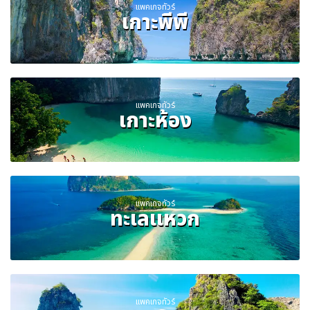
แพคเกจทัวร์
เกาะพีพี
แพคเกจทัวร์
เกาะห้อง
แพคเกจทัวร์
ทะเลแหวก
แพคเกจทัวร์