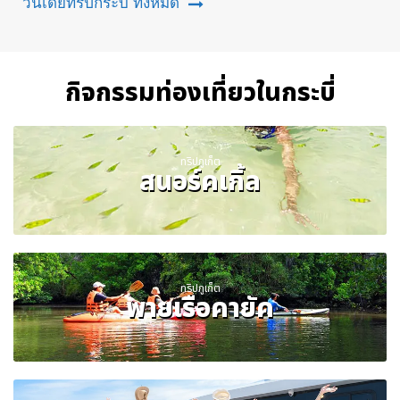
วันเดย์ทริปกระบี่ ทั้งหมด
กิจกรรมท่องเที่ยวในกระบี่
ทริปภูเก็ต
สนอร์คเกิ้ล
ทริปภูเก็ต
พายเรือคายัค