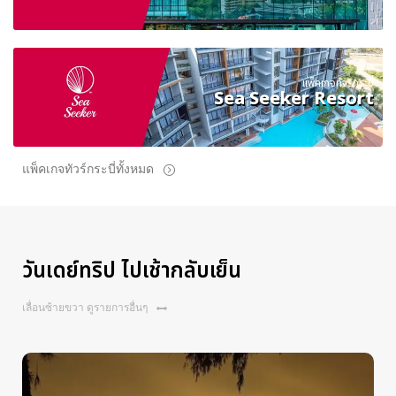
แพ็คเกจทัวร์กระบี่
Sea Seeker Resort
แพ็คเกจทัวร์กระบี่ทั้งหมด
วันเดย์ทริป ไปเช้ากลับเย็น
เลื่อนซ้ายขวา ดูรายการอื่นๆ