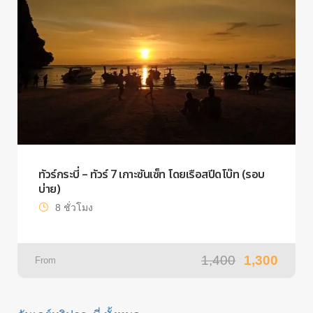
ทัวร์กระบี่ – ทัวร์ 7 เกาะซันเซ็ท โดยเรือสปีดโบ๊ท (รอบ
บ่าย)
8 ชั่วโมง
1,400
1,300
From