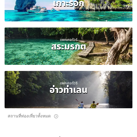
เกาะรอก
แพคเกจทัวร์
สระมรกต
แพคเกจทัวร์
อ่าวท่าเลน
สถานที่ท่องเที่ยวทั้งหมด