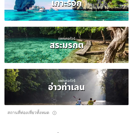
เกาะรอก
แพคเกจทัวร์
สระมรกต
แพคเกจทัวร์
อ่าวท่าเลน
สถานที่ท่องเที่ยวทั้งหมด