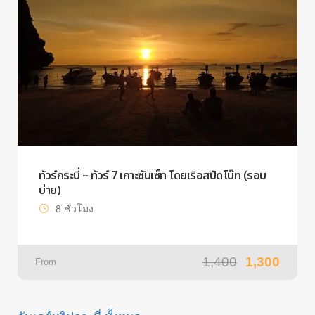
ทัวร์กระบี่ – ทัวร์ 7 เกาะซันเซ็ท โดยเรือสปีดโบ๊ท (รอบ
บ่าย)
8 ชั่วโมง
1,400
1,300
From