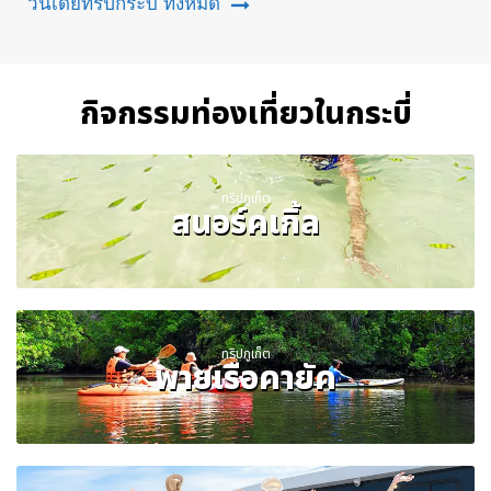
วันเดย์ทริปกระบี่ ทั้งหมด
กิจกรรมท่องเที่ยวในกระบี่
ทริปภูเก็ต
สนอร์คเกิ้ล
ทริปภูเก็ต
พายเรือคายัค