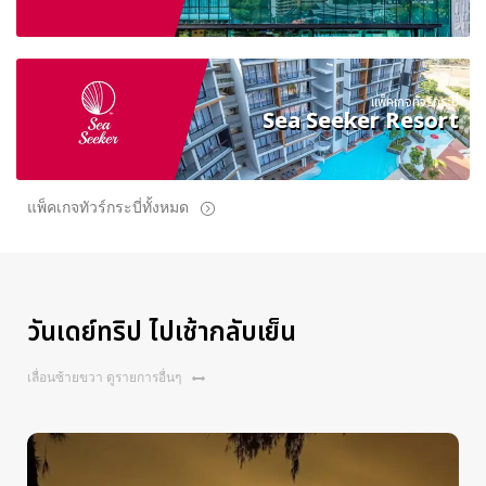
แพ็คเกจทัวร์กระบี่
Sea Seeker Resort
แพ็คเกจทัวร์กระบี่ทั้งหมด
วันเดย์ทริป ไปเช้ากลับเย็น
เลื่อนซ้ายขวา ดูรายการอื่นๆ