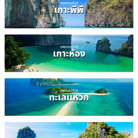
แพคเกจทัวร์
เกาะพีพี
แพคเกจทัวร์
เกาะห้อง
แพคเกจทัวร์
ทะเลแหวก
แพคเกจทัวร์