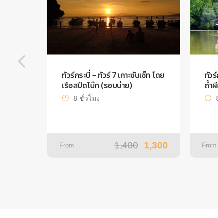
ทัวร์กระบี่ – ทัวร์ 7 เกาะซันเซ็ท โดย
ทัวร
เรือสปีดโบ๊ท (รอบบ่าย)
ถ้ำผ
8 ชั่วโมง
1,400
1,300
From
From