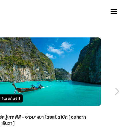
ดย์ทริป
โรงแรม
กรุ๊ปทัวร์
เช่าเหมาลำ
วันเดย์ทริป
วันเดย์ทร
วร์หมู่เกาะพีพี – อ่าวมาหยา โดยสปีดโบ๊ท [ ออกจาก
ทัวร์เกาะรอก
ะลันตา ]
ออกจากกระบี