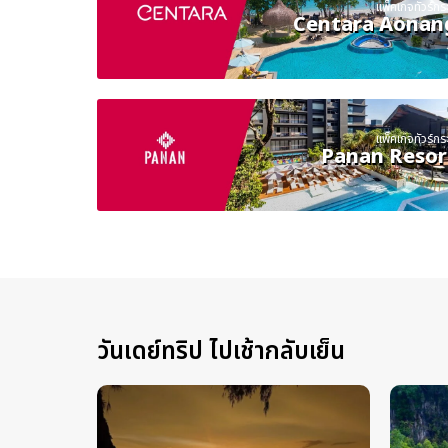
แพ็คเกจทัวร์กระบ
Centara Aonan
แพ็คเกจทัวร์กระบ
Panan Resor
วันเดย์ทริป ไปเช้ากลับเย็น