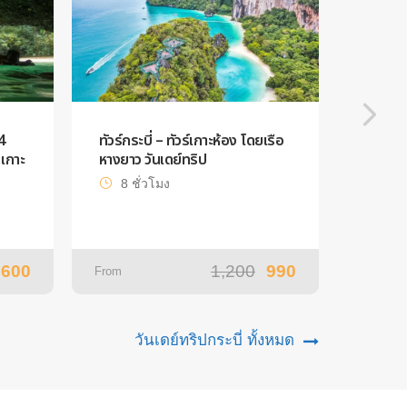
4
ทัวร์กระบี่ – ทัวร์เกาะห้อง โดยเรือ
ทัวร์หม
เกาะ
หางยาว วันเดย์ทริป
ปีดโบ๊ท
8 ชั่วโมง
7 ช
,600
1,200
990
From
From
วันเดย์ทริปกระบี่ ทั้งหมด