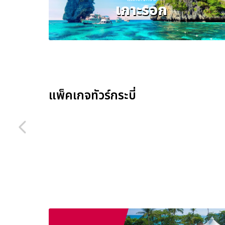
เกาะรอก
แพ็คเกจทัวร์กระบี่