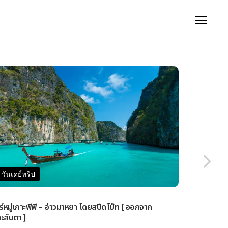
ดย์ทริป
โรงแรม
กรุ๊ปทัวร์
เช่าเหมาลำ
วันเดย์ทริป
วันเดย์ทร
วร์หมู่เกาะพีพี – อ่าวมาหยา โดยสปีดโบ๊ท [ ออกจาก
ทัวร์เกาะรอก
ะลันตา ]
ออกจากกระบี