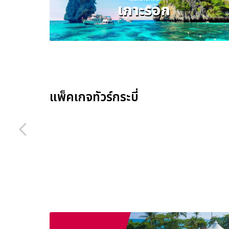
เกาะรอก
แพ็คเกจทัวร์กระบี่