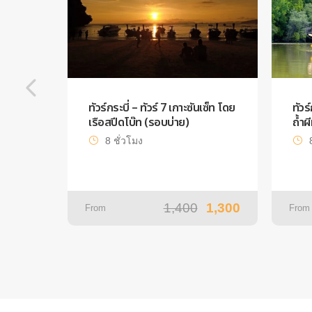
ทัวร์กระบี่ – ทัวร์ 7 เกาะซันเซ็ท โดย
ทัวร
เรือสปีดโบ๊ท (รอบบ่าย)
ถ้ำผ
8 ชั่วโมง
1,400
1,300
From
From