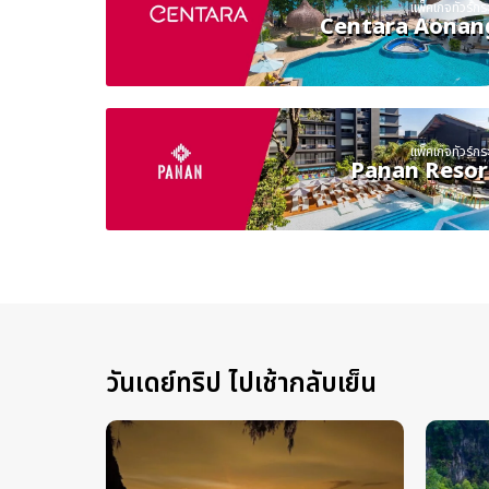
แพ็คเกจทัวร์กระบ
Centara Aonan
แพ็คเกจทัวร์กระบ
Panan Resor
วันเดย์ทริป ไปเช้ากลับเย็น