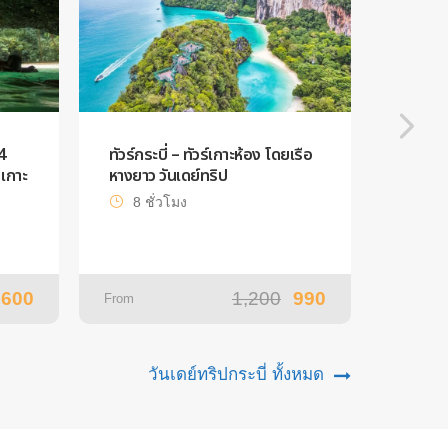
4
ทัวร์กระบี่ – ทัวร์เกาะห้อง โดยเรือ
ทัวร์หม
เกาะ
หางยาว วันเดย์ทริป
ปีดโบ๊ท
8 ชั่วโมง
7 ช
,600
1,200
990
From
From
วันเดย์ทริปกระบี่ ทั้งหมด