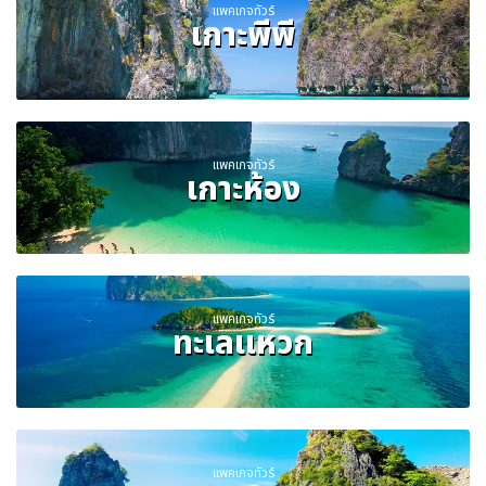
แพคเกจทัวร์
เกาะพีพี
แพคเกจทัวร์
เกาะห้อง
แพคเกจทัวร์
ทะเลแหวก
แพคเกจทัวร์