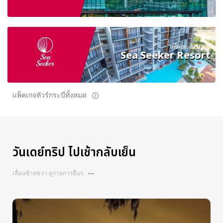
แพ็คเกจทัวร์กระบี่
Sea Seeker Resort
แพ็คเกจทัวร์กระบี่ทั้งหมด
วันเดย์ทริป ไปเช้ากลับเย็น
เลื่อนซ้ายขวา ดูรายการอื่นๆ