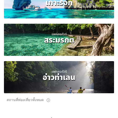
เกาะรอก
แพคเกจทัวร์
สระมรกต
แพคเกจทัวร์
อ่าวท่าเลน
สถานที่ท่องเที่ยวทั้งหมด