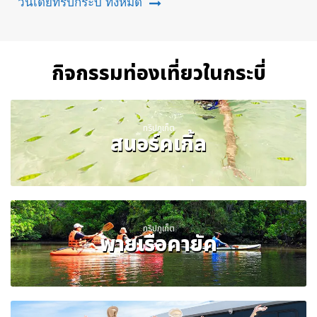
วันเดย์ทริปกระบี่ ทั้งหมด
กิจกรรมท่องเที่ยวในกระบี่
ทริปภูเก็ต
สนอร์คเกิ้ล
ทริปภูเก็ต
พายเรือคายัค