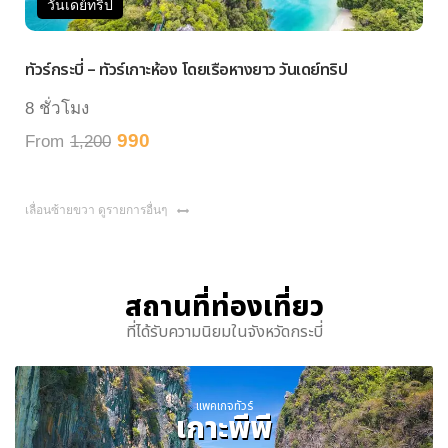
วันเดย์ทริป
วันเ
วร์กระบี่ – ทัวร์เกาะห้อง โดยเรือหางยาว วันเดย์ทริป
ทัวร์หม
ชั่วโมง
7 ชั่ว
990
rom
1,200
From
เลื่อนซ้ายขวา ดูรายการอื่นๆ
สถานที่ท่องเที่ยว
ที่ได้รับความนิยมในจังหวัดกระบี่
แพคเกจทัวร์
เกาะพีพี