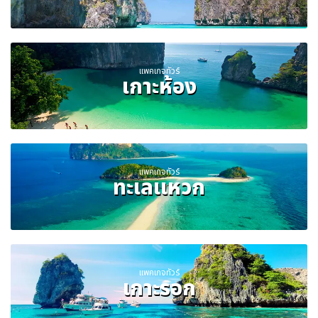
แพคเกจทัวร์
เกาะห้อง
แพคเกจทัวร์
ทะเลแหวก
แพคเกจทัวร์
เกาะรอก