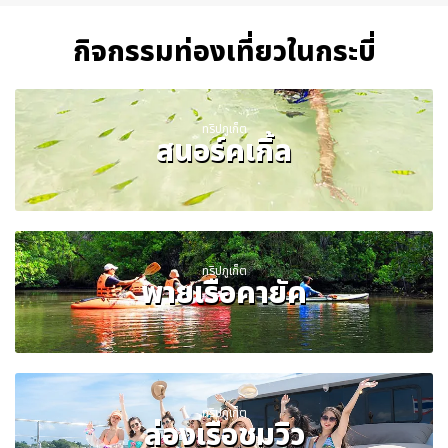
กิจกรรมท่องเที่ยวในกระบี่
ทริปภูเก็ต
สนอร์คเกิ้ล
ทริปภูเก็ต
พายเรือคายัค
ทริปภูเก็ต
ล่องเรือชมวิว