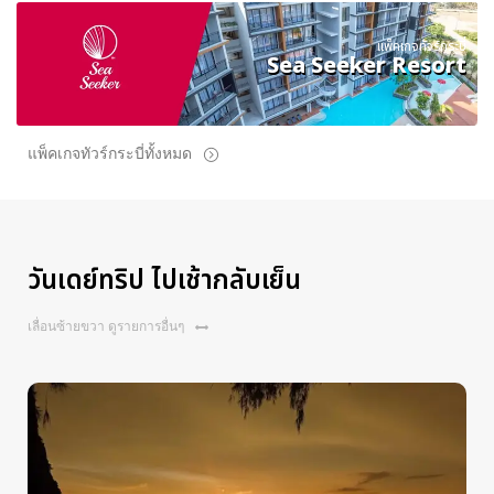
แพ็คเกจทัวร์กระบี่
Sea Seeker Resort
แพ็คเกจทัวร์กระบี่ทั้งหมด
วันเดย์ทริป ไปเช้ากลับเย็น
เลื่อนซ้ายขวา ดูรายการอื่นๆ