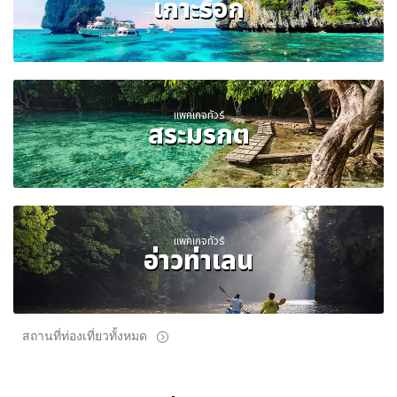
เกาะรอก
แพคเกจทัวร์
สระมรกต
แพคเกจทัวร์
อ่าวท่าเลน
สถานที่ท่องเที่ยวทั้งหมด