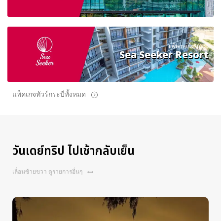
แพ็คเกจทัวร์กระบี่
Sea Seeker Resort
แพ็คเกจทัวร์กระบี่ทั้งหมด
วันเดย์ทริป ไปเช้ากลับเย็น
เลื่อนซ้ายขวา ดูรายการอื่นๆ