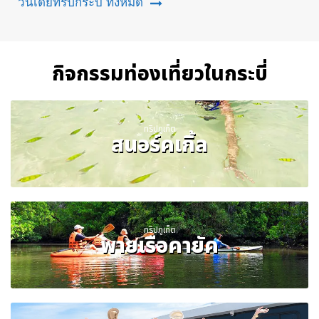
วันเดย์ทริปกระบี่ ทั้งหมด
กิจกรรมท่องเที่ยวในกระบี่
ทริปภูเก็ต
สนอร์คเกิ้ล
ทริปภูเก็ต
พายเรือคายัค