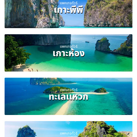
แพคเกจทัวร์
เกาะพีพี
แพคเกจทัวร์
เกาะห้อง
แพคเกจทัวร์
ทะเลแหวก
แพคเกจทัวร์