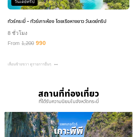
นเดย์ทริป
วันเดย์
กระบี่ – ทัวร์เกาะห้อง โดยเรือหางยาว วันเดย์ทริป
ทัวร์หมู่เ
วโมง
7 ชั่วโมง
990
m
1,200
From
1,
เลื่อนซ้ายขวา ดูรายการอื่นๆ
สถานที่ท่องเที่ยว
ที่ได้รับความนิยมในจังหวัดกระบี่
แพคเกจทัวร์
เกาะพีพี