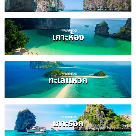
แพคเกจทัวร์
เกาะห้อง
แพคเกจทัวร์
ทะเลแหวก
แพคเกจทัวร์
เกาะรอก