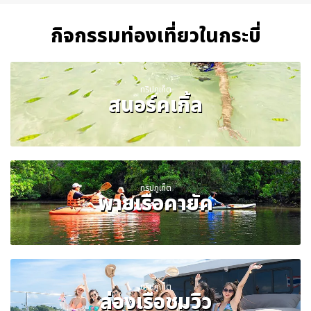
กิจกรรมท่องเที่ยวในกระบี่
ทริปภูเก็ต
สนอร์คเกิ้ล
ทริปภูเก็ต
พายเรือคายัค
ทริปภูเก็ต
ล่องเรือชมวิว