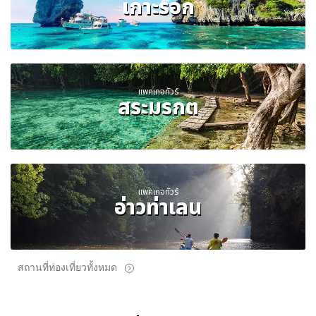
เกาะรอก
แพคเกจทัวร์
สระมรกต
แพคเกจทัวร์
อ่าวท่าเลน
สถานที่ท่องเที่ยวทั้งหมด