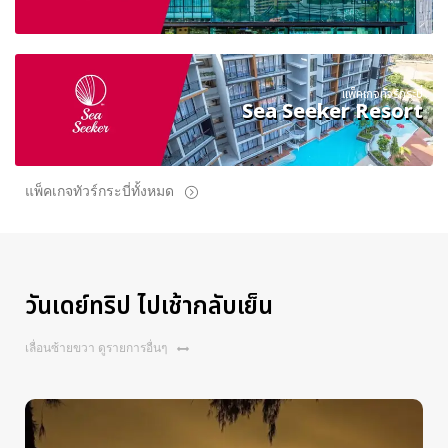
แพ็คเกจทัวร์กระบี่
Sea Seeker Resort
แพ็คเกจทัวร์กระบี่ทั้งหมด
วันเดย์ทริป ไปเช้ากลับเย็น
เลื่อนซ้ายขวา ดูรายการอื่นๆ