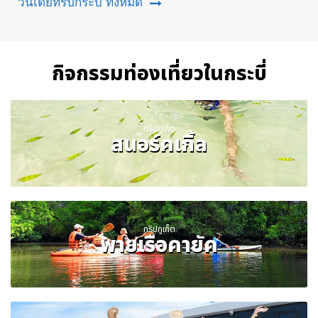
วันเดย์ทริปกระบี่ ทั้งหมด
กิจกรรมท่องเที่ยวในกระบี่
ทริปภูเก็ต
สนอร์คเกิ้ล
ทริปภูเก็ต
พายเรือคายัค