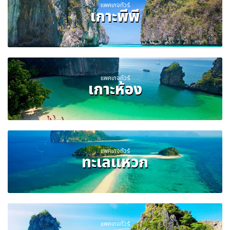
แพคเกจทัวร์
เกาะพีพี
แพคเกจทัวร์
เกาะห้อง
แพคเกจทัวร์
ทะเลแหวก
แพคเกจทัวร์