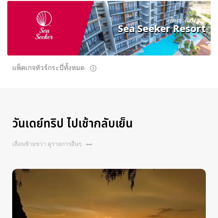
แพ็คเกจทัวร์กระบี่
Sea Seeker Resort
แพ็คเกจทัวร์กระบี่ทั้งหมด
วันเดย์ทริป ไปเช้ากลับเย็น
เลื่อนซ้ายขวา ดูรายการอื่นๆ