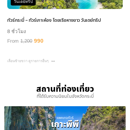
วันเดย์ทริป
วันเ
วร์กระบี่ – ทัวร์เกาะห้อง โดยเรือหางยาว วันเดย์ทริป
ทัวร์หม
ชั่วโมง
7 ชั่ว
990
rom
1,200
From
เลื่อนซ้ายขวา ดูรายการอื่นๆ
สถานที่ท่องเที่ยว
ที่ได้รับความนิยมในจังหวัดกระบี่
แพคเกจทัวร์
เกาะพีพี