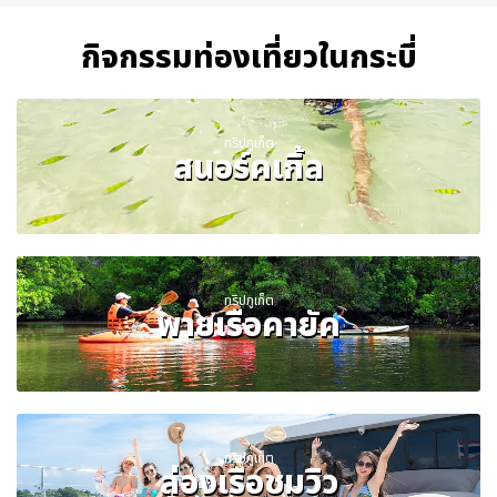
กิจกรรมท่องเที่ยวในกระบี่
ทริปภูเก็ต
สนอร์คเกิ้ล
ทริปภูเก็ต
พายเรือคายัค
ทริปภูเก็ต
ล่องเรือชมวิว