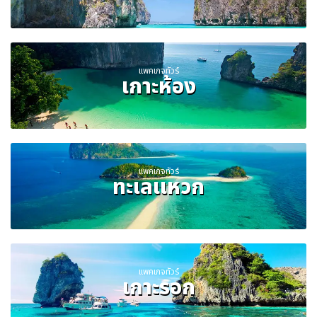
แพคเกจทัวร์
เกาะห้อง
แพคเกจทัวร์
ทะเลแหวก
แพคเกจทัวร์
เกาะรอก