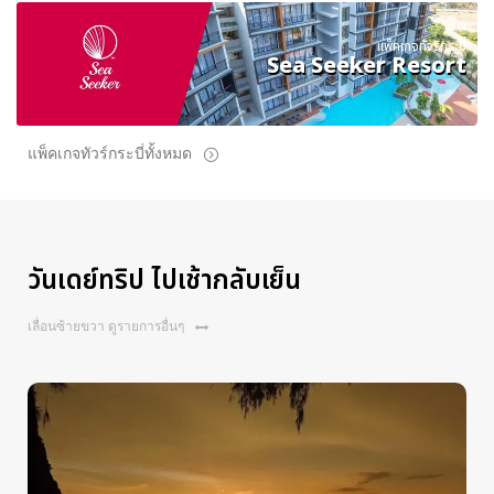
แพ็คเกจทัวร์กระบี่
Sea Seeker Resort
แพ็คเกจทัวร์กระบี่ทั้งหมด
วันเดย์ทริป ไปเช้ากลับเย็น
เลื่อนซ้ายขวา ดูรายการอื่นๆ