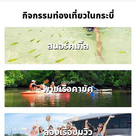
กิจกรรมท่องเที่ยวในกระบี่
ทริปภูเก็ต
สนอร์คเกิ้ล
ทริปภูเก็ต
พายเรือคายัค
ทริปภูเก็ต
ล่องเรือชมวิว