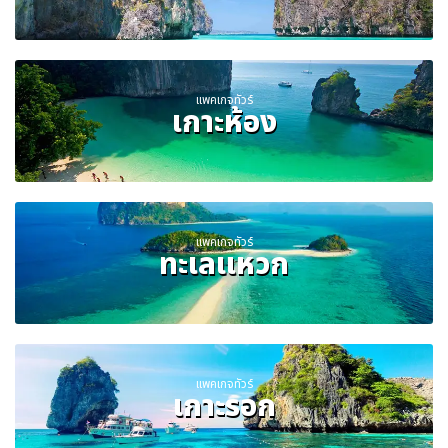
แพคเกจทัวร์
เกาะห้อง
แพคเกจทัวร์
ทะเลแหวก
แพคเกจทัวร์
เกาะรอก