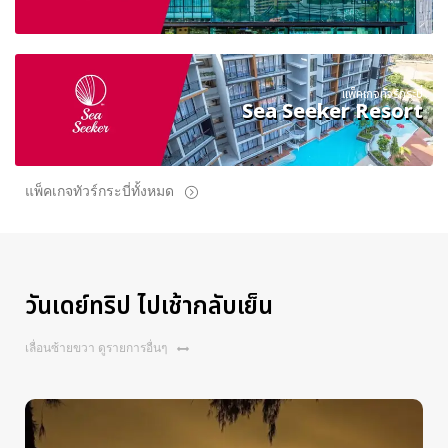
แพ็คเกจทัวร์กระบี่
Sea Seeker Resort
แพ็คเกจทัวร์กระบี่ทั้งหมด
วันเดย์ทริป ไปเช้ากลับเย็น
เลื่อนซ้ายขวา ดูรายการอื่นๆ