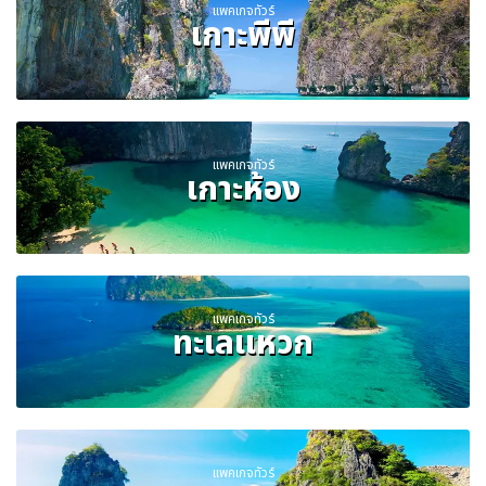
แพคเกจทัวร์
เกาะพีพี
แพคเกจทัวร์
เกาะห้อง
แพคเกจทัวร์
ทะเลแหวก
แพคเกจทัวร์