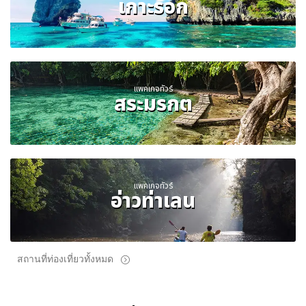
เกาะรอก
แพคเกจทัวร์
สระมรกต
แพคเกจทัวร์
อ่าวท่าเลน
สถานที่ท่องเที่ยวทั้งหมด