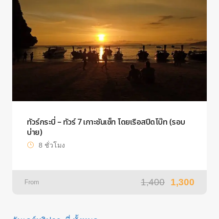
ทัวร์กระบี่ – ทัวร์ 7 เกาะซันเซ็ท โดยเรือสปีดโบ๊ท (รอบ
บ่าย)
8 ชั่วโมง
1,400
1,300
From