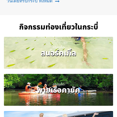
วันเดย์ทริปกระบี่ ทั้งหมด
กิจกรรมท่องเที่ยวในกระบี่
ทริปภูเก็ต
สนอร์คเกิ้ล
ทริปภูเก็ต
พายเรือคายัค