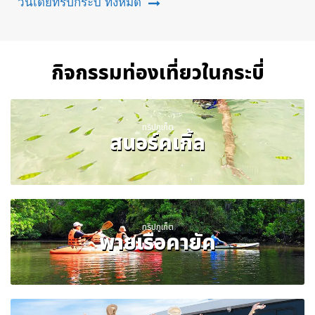
วันเดย์ทริปกระบี่ ทั้งหมด
กิจกรรมท่องเที่ยวในกระบี่
ทริปภูเก็ต
สนอร์คเกิ้ล
ทริปภูเก็ต
พายเรือคายัค