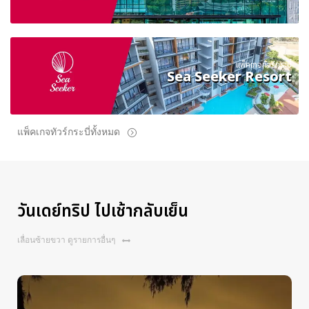
แพ็คเกจทัวร์กระบี่
Sea Seeker Resort
แพ็คเกจทัวร์กระบี่ทั้งหมด
วันเดย์ทริป ไปเช้ากลับเย็น
เลื่อนซ้ายขวา ดูรายการอื่นๆ