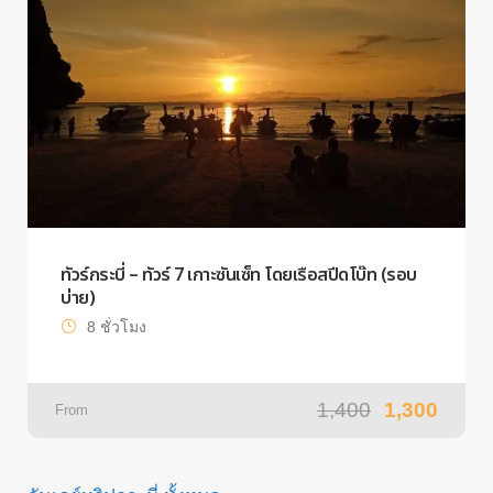
ทัวร์กระบี่ – ทัวร์ 7 เกาะซันเซ็ท โดยเรือสปีดโบ๊ท (รอบ
บ่าย)
8 ชั่วโมง
1,400
1,300
From