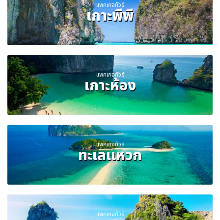
แพคเกจทัวร์
เกาะพีพี
แพคเกจทัวร์
เกาะห้อง
แพคเกจทัวร์
ทะเลแหวก
แพคเกจทัวร์