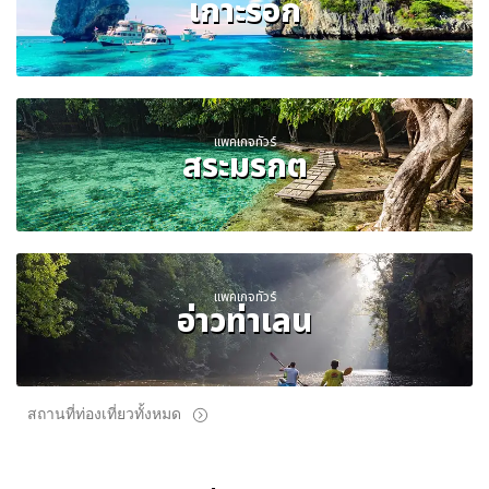
เกาะรอก
แพคเกจทัวร์
สระมรกต
แพคเกจทัวร์
อ่าวท่าเลน
สถานที่ท่องเที่ยวทั้งหมด