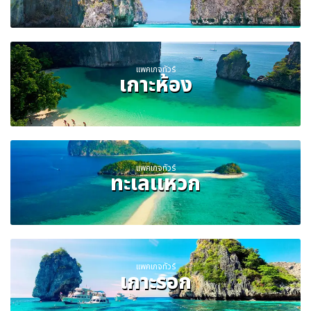
แพคเกจทัวร์
เกาะห้อง
แพคเกจทัวร์
ทะเลแหวก
แพคเกจทัวร์
เกาะรอก