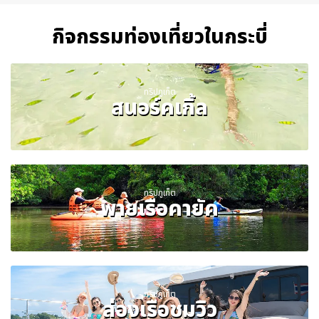
กิจกรรมท่องเที่ยวในกระบี่
ทริปภูเก็ต
สนอร์คเกิ้ล
ทริปภูเก็ต
พายเรือคายัค
ทริปภูเก็ต
ล่องเรือชมวิว