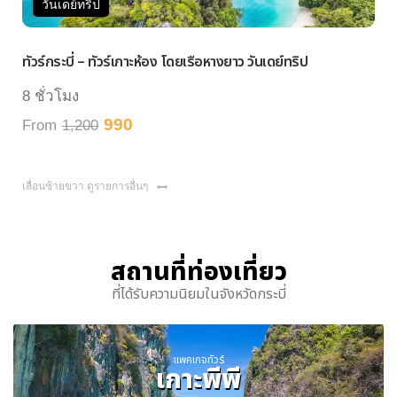
์ทริป
วันเดย์ทริป
ี่ – ทัวร์เกาะห้อง โดยเรือหางยาว วันเดย์ทริป
ทัวร์หมู่เกาะพ
ง
7 ชั่วโมง
990
,200
From
1,600
เลื่อนซ้ายขวา ดูรายการอื่นๆ
สถานที่ท่องเที่ยว
ที่ได้รับความนิยมในจังหวัดกระบี่
แพคเกจทัวร์
เกาะพีพี