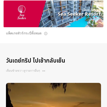
แพ็คเกจทัวร์กระบี่
Sea Seeker Resort
แพ็คเกจทัวร์กระบี่ทั้งหมด
วันเดย์ทริป ไปเช้ากลับเย็น
เลื่อนซ้ายขวา ดูรายการอื่นๆ