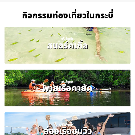
กิจกรรมท่องเที่ยวในกระบี่
ทริปภูเก็ต
สนอร์คเกิ้ล
ทริปภูเก็ต
พายเรือคายัค
ทริปภูเก็ต
ล่องเรือชมวิว