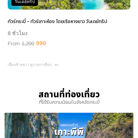
วันเดย์ทริป
วัน
วร์กระบี่ – ทัวร์เกาะห้อง โดยเรือหางยาว วันเดย์ทริป
ทัวร์ห
 ชั่วโมง
7 ชั่
990
rom
1,200
From
เลื่อนซ้ายขวา ดูรายการอื่นๆ
สถานที่ท่องเที่ยว
ที่ได้รับความนิยมในจังหวัดกระบี่
แพคเกจทัวร์
เกาะพีพี