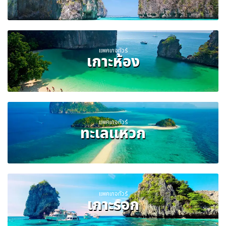
แพคเกจทัวร์
เกาะห้อง
แพคเกจทัวร์
ทะเลแหวก
แพคเกจทัวร์
เกาะรอก