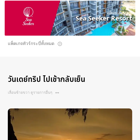
แพ็คเกจทัวร์กระบี่
Sea Seeker Resort
แพ็คเกจทัวร์กระบี่ทั้งหมด
วันเดย์ทริป ไปเช้ากลับเย็น
เลื่อนซ้ายขวา ดูรายการอื่นๆ