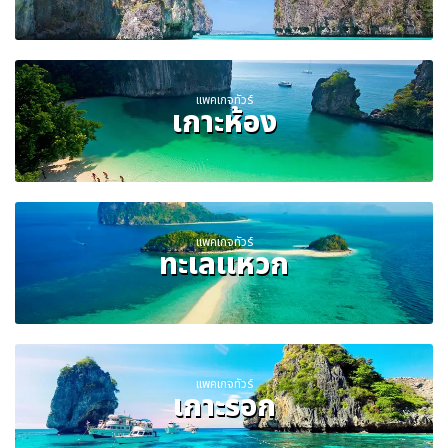
แพคเกจทัวร์
เกาะห้อง
แพคเกจทัวร์
ทะเลแหวก
แพคเกจทัวร์
เกาะรอก