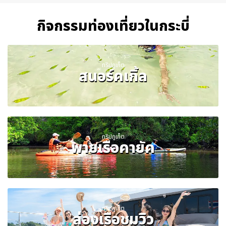
กิจกรรมท่องเที่ยวในกระบี่
ทริปภูเก็ต
สนอร์คเกิ้ล
ทริปภูเก็ต
พายเรือคายัค
ทริปภูเก็ต
ล่องเรือชมวิว