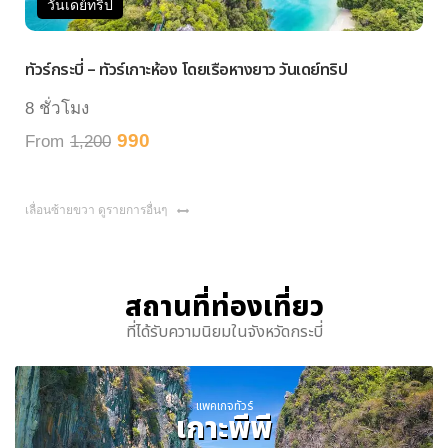
วันเดย์ทริป
วัน
ัวร์กระบี่ – ทัวร์เกาะห้อง โดยเรือหางยาว วันเดย์ทริป
ทัวร์ห
 ชั่วโมง
7 ชั่
990
rom
1,200
From
เลื่อนซ้ายขวา ดูรายการอื่นๆ
สถานที่ท่องเที่ยว
ที่ได้รับความนิยมในจังหวัดกระบี่
แพคเกจทัวร์
เกาะพีพี