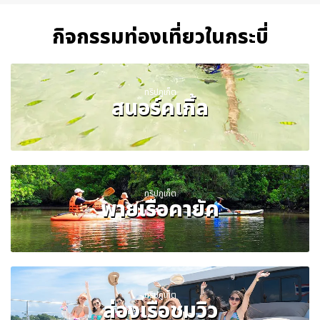
กิจกรรมท่องเที่ยวในกระบี่
ทริปภูเก็ต
สนอร์คเกิ้ล
ทริปภูเก็ต
พายเรือคายัค
ทริปภูเก็ต
ล่องเรือชมวิว