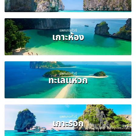
แพคเกจทัวร์
เกาะห้อง
แพคเกจทัวร์
ทะเลแหวก
แพคเกจทัวร์
เกาะรอก