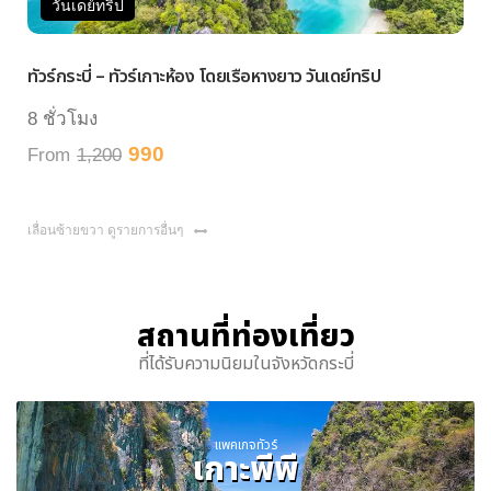
วันเดย์ทริป
วันเ
วร์กระบี่ – ทัวร์เกาะห้อง โดยเรือหางยาว วันเดย์ทริป
ทัวร์หม
ชั่วโมง
7 ชั่ว
990
rom
1,200
From
เลื่อนซ้ายขวา ดูรายการอื่นๆ
สถานที่ท่องเที่ยว
ที่ได้รับความนิยมในจังหวัดกระบี่
แพคเกจทัวร์
เกาะพีพี