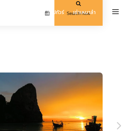
ดย์ทริป
โรงแรม
กรุ๊ปทัวร์
เช่าเหมาลำ
Search Now