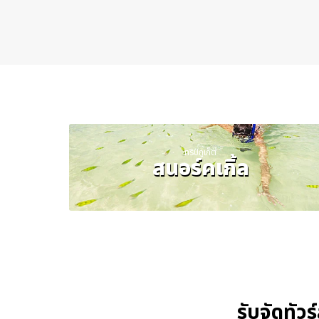
ทริปภูเก็ต
สนอร์คเกิ้ล
รับจัดทัวร