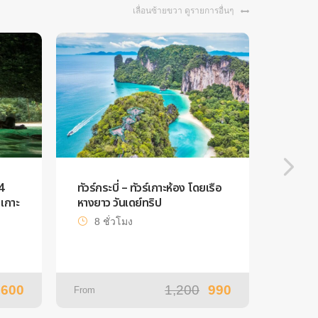
เลื่อนซ้ายขวา ดูรายการอื่นๆ
4
ทัวร์กระบี่ – ทัวร์เกาะห้อง โดยเรือ
ทัวร์หม
เกาะ
หางยาว วันเดย์ทริป
ปีดโบ๊ท
8 ชั่วโมง
7 ช
,600
1,200
990
From
From