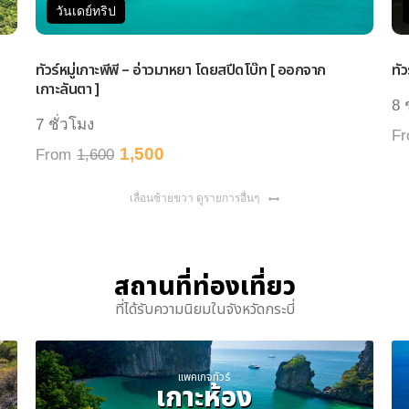
วันเดย์ทริป
ทัวร์หมู่เกาะพีพี – อ่าวมาหยา โดยสปีดโบ๊ท [ ออกจาก
ทัว
เกาะลันตา ]
8 
7 ชั่วโมง
F
1,500
From
1,600
เลื่อนซ้ายขวา ดูรายการอื่นๆ
สถานที่ท่องเที่ยว
ที่ได้รับความนิยมในจังหวัดกระบี่
แพคเกจทัวร์
เกาะห้อง