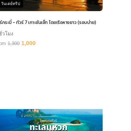
วันเดย์ทริป
วันเดย์ทร
ร์กระบี่ – ทัวร์ 7 เกาะซันเซ็ท โดยเรือหางยาว (รอบบ่าย)
ทัวร์กระบี่ 
ชั่วโมง
8 ชั่วโมง
1,000
rom
1,300
From
1,2
แพคเกจทัวร์
ทะเลแหวก