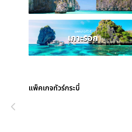
แพคเกจทัวร์
เกาะรอก
แพ็คเกจทัวร์กระบี่