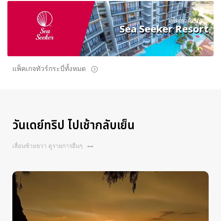
แพ็คเกจทัวร์กระบี่
Sea Seeker Resort
แพ็คเกจทัวร์กระบี่ทั้งหมด
วันเดย์ทริป ไปเช้ากลับเย็น
เลื่อนซ้ายขวา ดูรายการอื่นๆ