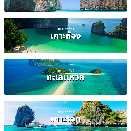
แพคเกจทัวร์
เกาะห้อง
แพคเกจทัวร์
ทะเลแหวก
แพคเกจทัวร์
เกาะรอก