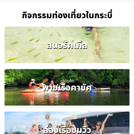
กิจกรรมท่องเที่ยวในกระบี่
ทริปภูเก็ต
สนอร์คเกิ้ล
ทริปภูเก็ต
พายเรือคายัค
ทริปภูเก็ต
ล่องเรือชมวิว