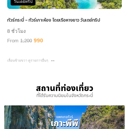
วันเดย์ทริป
ทัวร์กระบี่ – ทัวร์เกาะห้อง โดยเรือหางยาว วันเดย์ทริป
ทั
8 ชั่วโมง
7 
990
From
1,200
F
เลื่อนซ้ายขวา ดูรายการอื่นๆ
สถานที่ท่องเที่ยว
ที่ได้รับความนิยมในจังหวัดกระบี่
แพคเกจทัวร์
เกาะพีพี