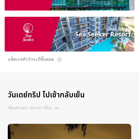
แพ็คเกจทัวร์กระบี่
Sea Seeker Resort
แพ็คเกจทัวร์กระบี่ทั้งหมด
วันเดย์ทริป ไปเช้ากลับเย็น
เลื่อนซ้ายขวา ดูรายการอื่นๆ