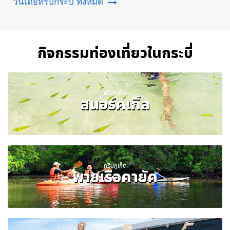
วันเดย์ทริปกระบี่ ทั้งหมด
กิจกรรมท่องเที่ยวในกระบี่
ทริปภูเก็ต
สนอร์คเกิ้ล
ทริปภูเก็ต
พายเรือคายัค