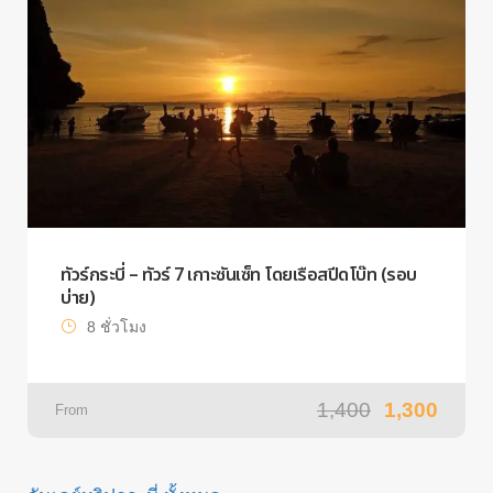
ทัวร์กระบี่ – ทัวร์ 7 เกาะซันเซ็ท โดยเรือสปีดโบ๊ท (รอบ
บ่าย)
8 ชั่วโมง
1,400
1,300
From