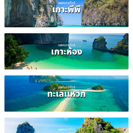
แพคเกจทัวร์
เกาะพีพี
แพคเกจทัวร์
เกาะห้อง
แพคเกจทัวร์
ทะเลแหวก
แพคเกจทัวร์