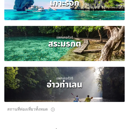
เกาะรอก
แพคเกจทัวร์
สระมรกต
แพคเกจทัวร์
อ่าวท่าเลน
สถานที่ท่องเที่ยวทั้งหมด