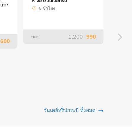
หางยาว วันเดย์ทริป
เกาะ
ปีดโบ๊ท
8 ชั่วโมง
7 ช
1,200
990
From
,600
From
วันเดย์ทริปกระบี่ ทั้งหมด