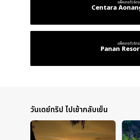
แพ็คเกจทัวร์กระบ
Centara Aonan
แพ็คเกจทัวร์กระบ
Panan Resor
วันเดย์ทริป ไปเช้ากลับเย็น