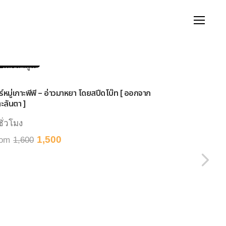
ดย์ทริป
โรงแรม
กรุ๊ปทัวร์
เช่าเหมาลำ
วันเดย์ทร
วันเดย์ทริป
ทัวร์เกาะรอก
วร์หมู่เกาะพีพี – อ่าวมาหยา โดยสปีดโบ๊ท [ ออกจาก
ออกจากกระบี
ะลันตา ]
8 ชั่วโมง
ชั่วโมง
From
2,8
1,500
rom
1,600