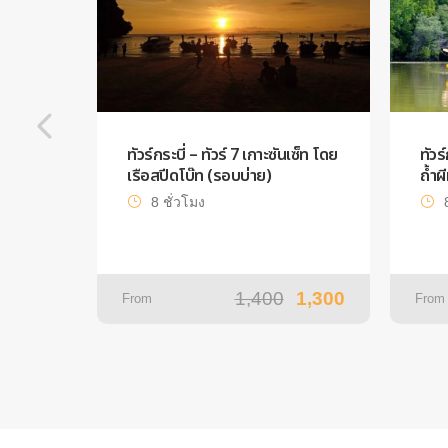
ทัวร์กระบี่ – ทัวร์ 7 เกาะซันเซ็ท โดย
ทัวร
เรือสปีดโบ๊ท (รอบบ่าย)
ถ้ำผ
8 ชั่วโมง
1,400
1,300
From
From