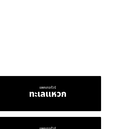
แพคเกจทัวร์
ทะเลแหวก
แพคเกจทัวร์