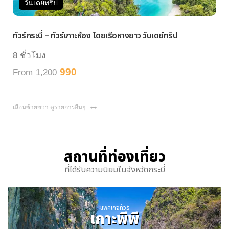
วันเดย์ทริป
วัน
ัวร์กระบี่ – ทัวร์เกาะห้อง โดยเรือหางยาว วันเดย์ทริป
ทัวร์ห
 ชั่วโมง
7 ชั่
990
rom
1,200
From
เลื่อนซ้ายขวา ดูรายการอื่นๆ
สถานที่ท่องเที่ยว
ที่ได้รับความนิยมในจังหวัดกระบี่
แพคเกจทัวร์
เกาะพีพี