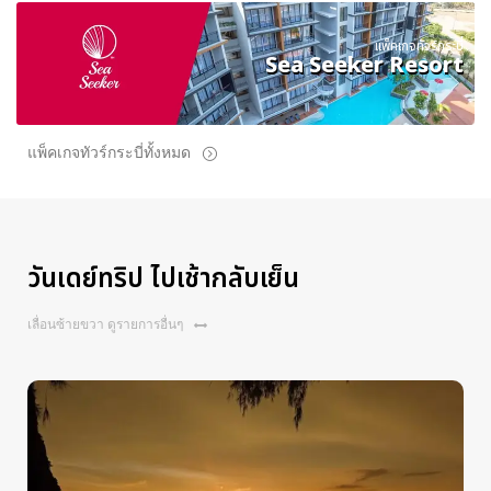
แพ็คเกจทัวร์กระบี่
Sea Seeker Resort
แพ็คเกจทัวร์กระบี่ทั้งหมด
วันเดย์ทริป ไปเช้ากลับเย็น
เลื่อนซ้ายขวา ดูรายการอื่นๆ