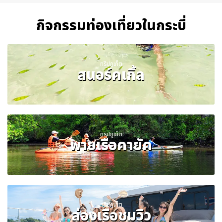
กิจกรรมท่องเที่ยวในกระบี่
ทริปภูเก็ต
สนอร์คเกิ้ล
ทริปภูเก็ต
พายเรือคายัค
ทริปภูเก็ต
ล่องเรือชมวิว