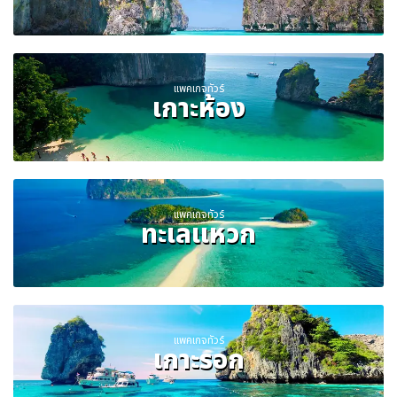
แพคเกจทัวร์
เกาะห้อง
แพคเกจทัวร์
ทะเลแหวก
แพคเกจทัวร์
เกาะรอก