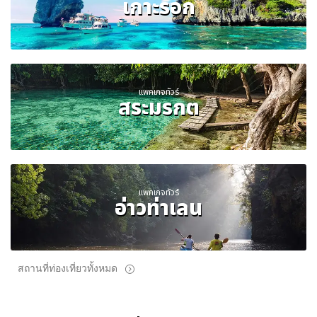
เกาะรอก
แพคเกจทัวร์
สระมรกต
แพคเกจทัวร์
อ่าวท่าเลน
สถานที่ท่องเที่ยวทั้งหมด