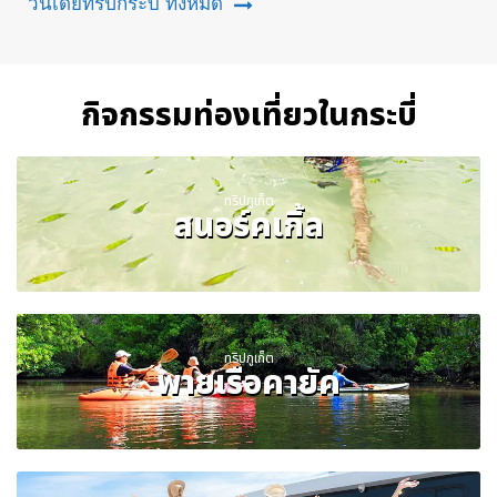
วันเดย์ทริปกระบี่ ทั้งหมด
กิจกรรมท่องเที่ยวในกระบี่
ทริปภูเก็ต
สนอร์คเกิ้ล
ทริปภูเก็ต
พายเรือคายัค