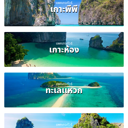
แพคเกจทัวร์
เกาะพีพี
แพคเกจทัวร์
เกาะห้อง
แพคเกจทัวร์
ทะเลแหวก
แพคเกจทัวร์