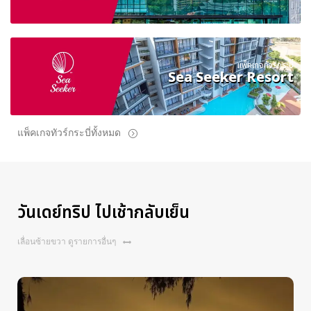
แพ็คเกจทัวร์กระบี่
Sea Seeker Resort
แพ็คเกจทัวร์กระบี่ทั้งหมด
วันเดย์ทริป ไปเช้ากลับเย็น
เลื่อนซ้ายขวา ดูรายการอื่นๆ