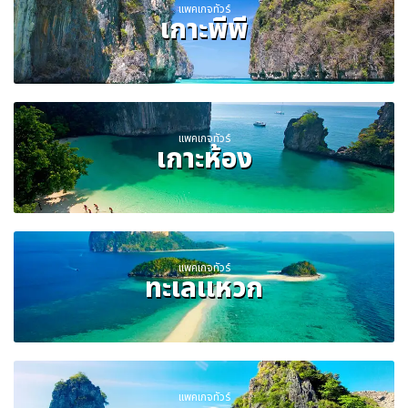
แพคเกจทัวร์
เกาะพีพี
แพคเกจทัวร์
เกาะห้อง
แพคเกจทัวร์
ทะเลแหวก
แพคเกจทัวร์