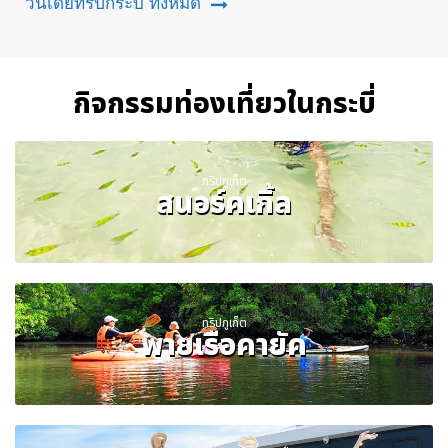
วันเดย์ทริปกระบี่ ทั้งหมด
กิจกรรมท่องเที่ยวในกระบี่
ทริปภูเก็ต
สนอร์คเกิ้ล
ทริปภูเก็ต
พายเรือคายัค