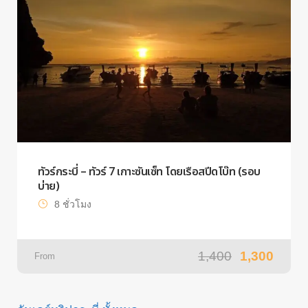
ทัวร์กระบี่ – ทัวร์ 7 เกาะซันเซ็ท โดยเรือสปีดโบ๊ท (รอบ
บ่าย)
8 ชั่วโมง
1,400
1,300
From