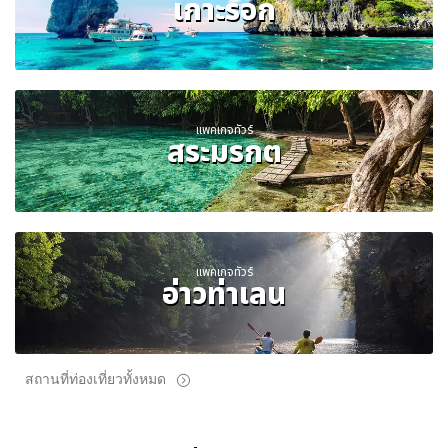
เกาะรอก
แพคเกจทัวร์
สระมรกต
แพคเกจทัวร์
อ่าวท่าเลน
สถานที่ท่องเที่ยวทั้งหมด