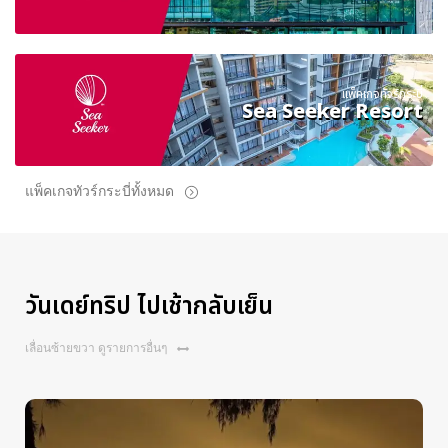
แพ็คเกจทัวร์กระบี่
Sea Seeker Resort
แพ็คเกจทัวร์กระบี่ทั้งหมด
วันเดย์ทริป ไปเช้ากลับเย็น
เลื่อนซ้ายขวา ดูรายการอื่นๆ