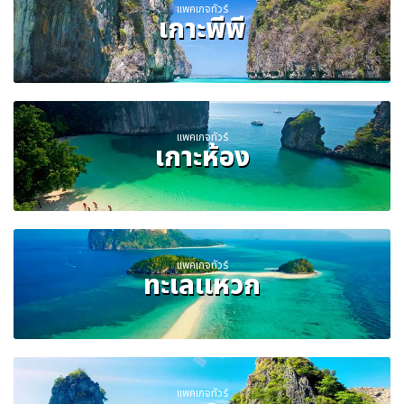
แพคเกจทัวร์
เกาะพีพี
แพคเกจทัวร์
เกาะห้อง
แพคเกจทัวร์
ทะเลแหวก
แพคเกจทัวร์