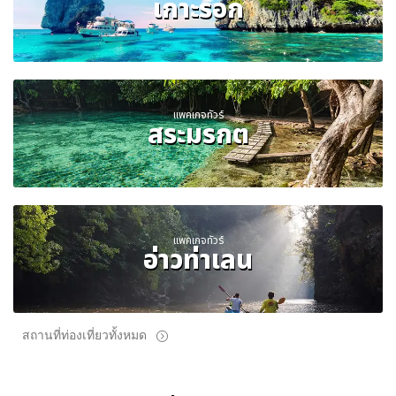
เกาะรอก
แพคเกจทัวร์
สระมรกต
แพคเกจทัวร์
อ่าวท่าเลน
สถานที่ท่องเที่ยวทั้งหมด