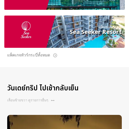
แพ็คเกจทัวร์กระบี่
Sea Seeker Resort
แพ็คเกจทัวร์กระบี่ทั้งหมด
วันเดย์ทริป ไปเช้ากลับเย็น
เลื่อนซ้ายขวา ดูรายการอื่นๆ