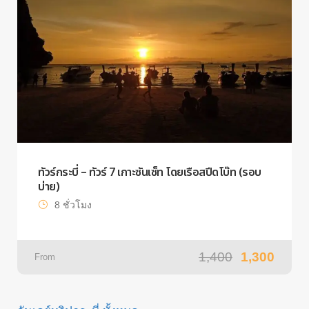
ทัวร์กระบี่ – ทัวร์ 7 เกาะซันเซ็ท โดยเรือสปีดโบ๊ท (รอบ
บ่าย)
8 ชั่วโมง
1,400
1,300
From