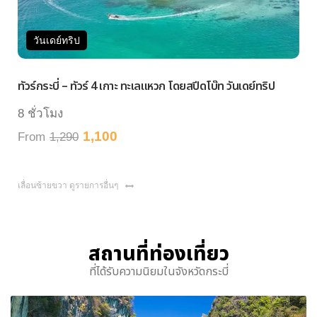
วันเดย์ทริป
วัน
วร์กระบี่ – ทัวร์ 4 เกาะ ทะเลแหวก โดยสปีดโบ๊ท วันเดย์ทริป
ทัวร์กร
 ชั่วโมง
8 ชั่ว
1,100
rom
1,290
From
เลื่อนซ้ายขวา ดูรายการอื่นๆ
สถานที่ท่องเที่ยว
ที่ได้รับความนิยมในจังหวัดกระบี่