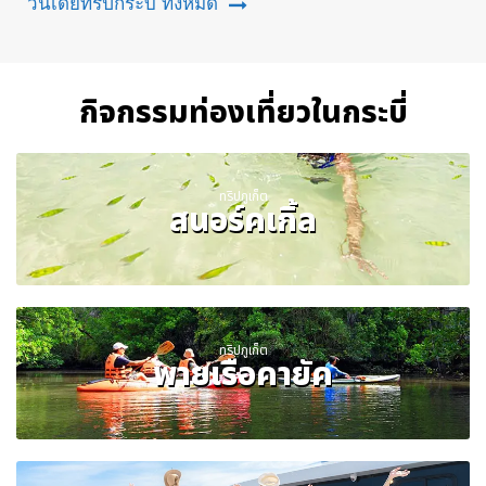
วันเดย์ทริปกระบี่ ทั้งหมด
กิจกรรมท่องเที่ยวในกระบี่
ทริปภูเก็ต
สนอร์คเกิ้ล
ทริปภูเก็ต
พายเรือคายัค