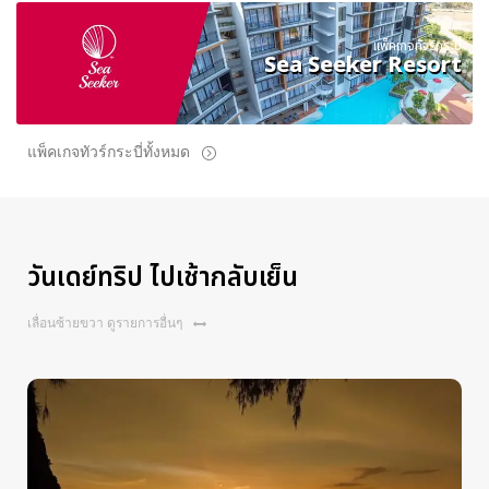
แพ็คเกจทัวร์กระบี่
Sea Seeker Resort
แพ็คเกจทัวร์กระบี่ทั้งหมด
วันเดย์ทริป ไปเช้ากลับเย็น
เลื่อนซ้ายขวา ดูรายการอื่นๆ