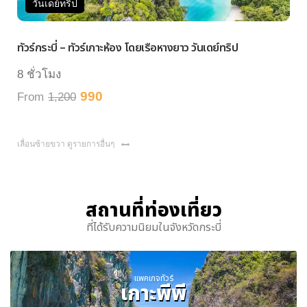
วันเดย์ทริป
วัน
ัวร์กระบี่ – ทัวร์เกาะห้อง โดยเรือหางยาว วันเดย์ทริป
ทัวร์ห
 ชั่วโมง
7 ชั่
990
rom
1,200
From
เลื่อนซ้ายขวา ดูรายการอื่นๆ
สถานที่ท่องเที่ยว
ที่ได้รับความนิยมในจังหวัดกระบี่
แพคเกจทัวร์
เกาะพีพี