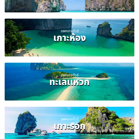
แพคเกจทัวร์
เกาะห้อง
แพคเกจทัวร์
ทะเลแหวก
แพคเกจทัวร์
เกาะรอก