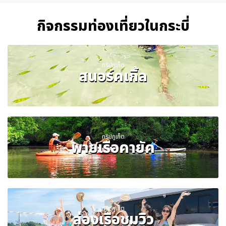
กิจกรรมท่องเที่ยวในกระบี่
ทริปภูเก็ต
สนอร์คเกิ้ล
ทริปภูเก็ต
พายเรือคายัค
ทริปภูเก็ต
ล่องเรือชมวิว