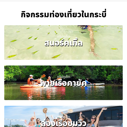
กิจกรรมท่องเที่ยวในกระบี่
ทริปภูเก็ต
สนอร์คเกิ้ล
ทริปภูเก็ต
พายเรือคายัค
ทริปภูเก็ต
ล่องเรือชมวิว