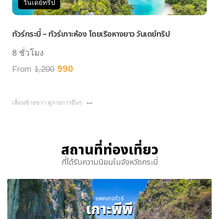
วันเดย์ทริป
ทัวร์กระบี่ – ทัวร์เกาะห้อง โดยเรือหางยาว วันเดย์ทริป
ทัว
8 ชั่วโมง
7 ช
990
From
1,200
Fr
เลื่อนซ้ายขวา ดูรายการอื่นๆ
สถานที่ท่องเที่ยว
ที่ได้รับความนิยมในจังหวัดกระบี่
แพคเกจทัวร์
เกาะพีพี