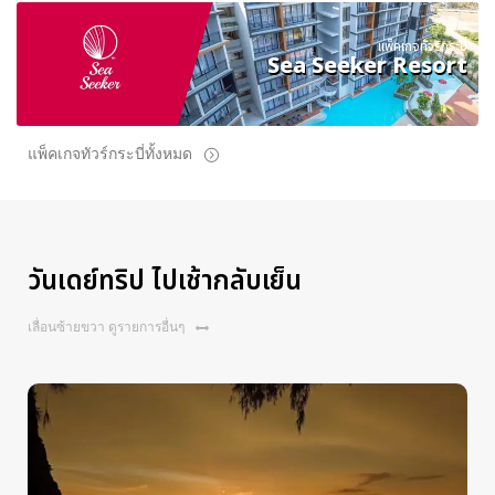
แพ็คเกจทัวร์กระบี่
Sea Seeker Resort
แพ็คเกจทัวร์กระบี่ทั้งหมด
วันเดย์ทริป ไปเช้ากลับเย็น
เลื่อนซ้ายขวา ดูรายการอื่นๆ