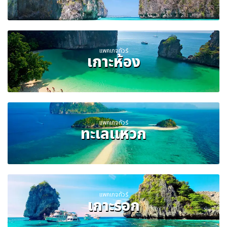
แพคเกจทัวร์
เกาะห้อง
แพคเกจทัวร์
ทะเลแหวก
แพคเกจทัวร์
เกาะรอก