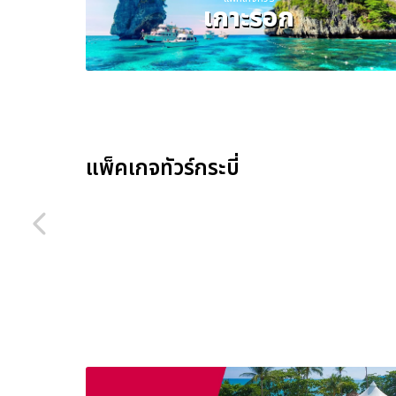
เกาะรอก
แพ็คเกจทัวร์กระบี่