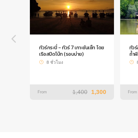
ทัวร์กระบี่ – ทัวร์ 7 เกาะซันเซ็ท โดย
ทัวร
เรือสปีดโบ๊ท (รอบบ่าย)
ถ้ำผ
8 ชั่วโมง
1,400
1,300
From
From