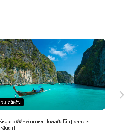
ดย์ทริป
โรงแรม
กรุ๊ปทัวร์
เช่าเหมาลำ
วันเดย์ทริป
วันเดย์ทร
วร์หมู่เกาะพีพี – อ่าวมาหยา โดยสปีดโบ๊ท [ ออกจาก
ทัวร์เกาะรอก
ะลันตา ]
ออกจากกระบี