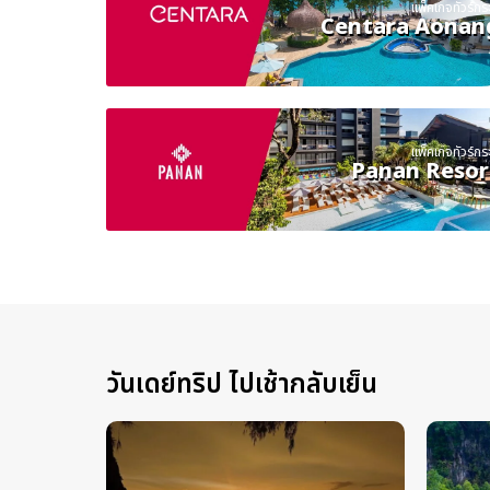
แพ็คเกจทัวร์กระบ
Centara Aonan
แพ็คเกจทัวร์กระบ
Panan Resor
วันเดย์ทริป ไปเช้ากลับเย็น