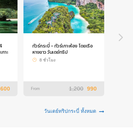
4
ทัวร์กระบี่ – ทัวร์เกาะห้อง โดยเรือ
ทัวร์หม
เกาะ
หางยาว วันเดย์ทริป
ปีดโบ๊ท
8 ชั่วโมง
7 ช
,600
1,200
990
From
From
วันเดย์ทริปกระบี่ ทั้งหมด