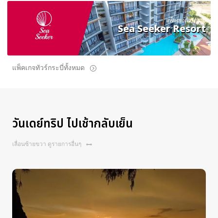
แพ็คเกจทัวร์กระบี่
Sea Seeker Resort
แพ็คเกจทัวร์กระบี่ทั้งหมด
วันเดย์ทริป ไปเช้ากลับเย็น
เลื่อนซ้ายขวา ดูรายการอื่นๆ