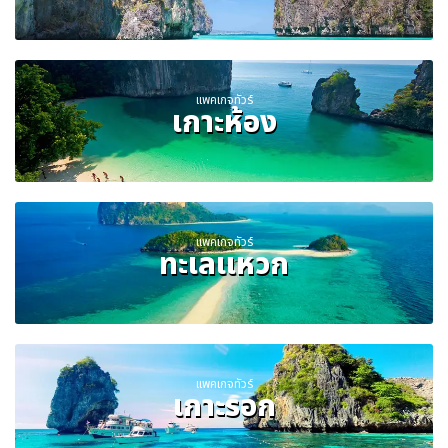
แพคเกจทัวร์
เกาะห้อง
แพคเกจทัวร์
ทะเลแหวก
แพคเกจทัวร์
เกาะรอก