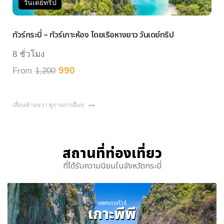
วันเดย์ทริป
วั
ัวร์กระบี่ – ทัวร์เกาะห้อง โดยเรือหางยาว วันเดย์ทริป
ทัวร์ห
 ชั่วโมง
7 ชั่
990
From
1,200
From
เลื่อนซ้ายขวา ดูรายการอื่นๆ
สถานที่ท่องเที่ยว
ที่ได้รับความนิยมในจังหวัดกระบี่
แพคเกจทัวร์
เกาะพีพี