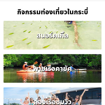
กิจกรรมท่องเที่ยวในกระบี่
ทริปภูเก็ต
สนอร์คเกิ้ล
ทริปภูเก็ต
พายเรือคายัค
ทริปภูเก็ต
ล่องเรือชมวิว