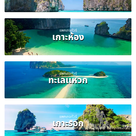
แพคเกจทัวร์
เกาะห้อง
แพคเกจทัวร์
ทะเลแหวก
แพคเกจทัวร์
เกาะรอก