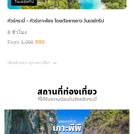
วันเดย์ทริป
ว
ทัวร์กระบี่ – ทัวร์เกาะห้อง โดยเรือหางยาว วันเดย์ทริป
ทัวร์
8 ชั่วโมง
7 ชั
990
From
1,200
Fro
เลื่อนซ้ายขวา ดูรายการอื่นๆ
สถานที่ท่องเที่ยว
ที่ได้รับความนิยมในจังหวัดกระบี่
แพคเกจทัวร์
เกาะพีพี