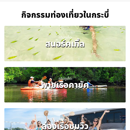
กิจกรรมท่องเที่ยวในกระบี่
ทริปภูเก็ต
สนอร์คเกิ้ล
ทริปภูเก็ต
พายเรือคายัค
ทริปภูเก็ต
ล่องเรือชมวิว